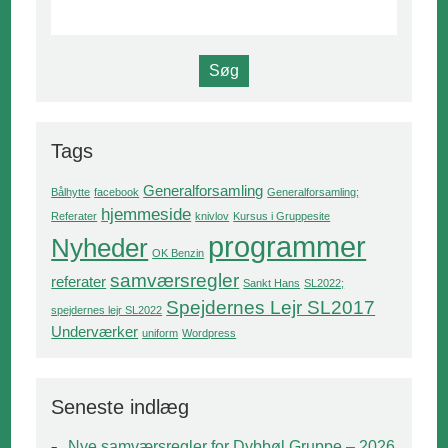
Tags
Generalforsamling
Bålhytte
facebook
Generalforsamling;
hjemmeside
Referater
knivlov
Kursus i Gruppesite
programmer
Nyheder
OK Benzin
samværsregler
referater
Sankt Hans
SL2022;
Spejdernes Lejr SL2017
spejdernes lejr SL2022
Underværker
uniform
Wordpress
Seneste indlæg
Nye samværsregler for Dybbøl Gruppe – 2026