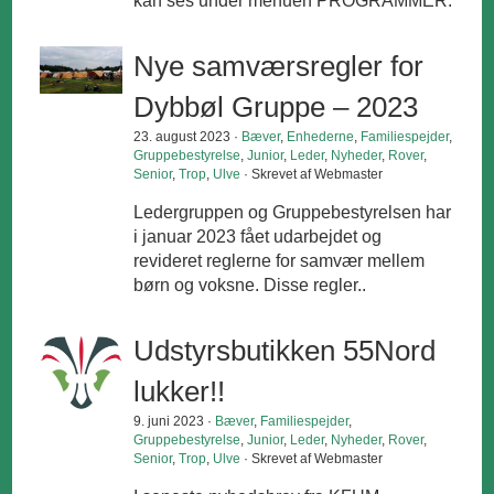
kan ses under menuen PROGRAMMER.
Nye samværsregler for
Dybbøl Gruppe – 2023
23. august 2023 ·
Bæver
,
Enhederne
,
Familiespejder
,
Gruppebestyrelse
,
Junior
,
Leder
,
Nyheder
,
Rover
,
Senior
,
Trop
,
Ulve
· Skrevet af Webmaster
Ledergruppen og Gruppebestyrelsen har
i januar 2023 fået udarbejdet og
revideret reglerne for samvær mellem
børn og voksne. Disse regler..
Udstyrsbutikken 55Nord
lukker!!
9. juni 2023 ·
Bæver
,
Familiespejder
,
Gruppebestyrelse
,
Junior
,
Leder
,
Nyheder
,
Rover
,
Senior
,
Trop
,
Ulve
· Skrevet af Webmaster