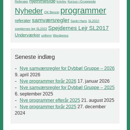
hjemmeside
Referater
knivlov
Kursus i Gruppesite
programmer
Nyheder
OK Benzin
samværsregler
referater
Sankt Hans
SL2022;
Spejdernes Lejr SL2017
spejdernes lejr SL2022
Underværker
uniform
Wordpress
Seneste indlæg
Nye samværsregler for Dybbøl Gruppe – 2026
9. april 2026
Nye programmer forår 2026
17. januar 2026
Nye samværsregler for Dybbøl Gruppe – 2025
6. september 2025
Nye programmer efterår 2025
21. august 2025
Nye programmer forår 2025
27. december
2024