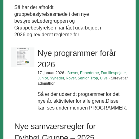
Så har der afholdt
gruppebestyrelsesmøde i den nye
bestyrelseLedergruppen og
Gruppebestyrelsen har fået udarbejdet i
2026 og revideret reglerne for..
Nye programmer forår
2026
17. januar 2026 ·
Bæver
,
Enhederne
,
Familiespejder
,
Junior
,
Nyheder
,
Rover
,
Senior
,
Trop
,
Ulve
· Skrevet af
adminthor
Så er der udsendt programmer for det
nye år, aktiviteter for alle grene.Disse
kan ses under menuen PROGRAMMER.
Nye samværsregler for
Dybbøl Gruppe – 2025