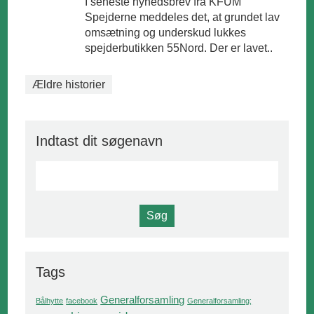
I seneste nyhedsbrev fra KFUM
Spejderne meddeles det, at grundet lav
omsætning og underskud lukkes
spejderbutikken 55Nord. Der er lavet..
Ældre historier
Indtast dit søgenavn
Tags
Generalforsamling
Bålhytte
facebook
Generalforsamling;