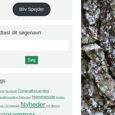
Bliv Spejder
dtast dit søgenavn
ags
Generalforsamling
ytte
facebook
hjemmeside
ralforsamling; Referater
knivlov
Nyheder
us i Gruppesite
OK Benzin
rogrammer