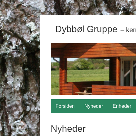
Dybbøl Gruppe
– ker
Forsiden
Nyheder
Enheder
Nyheder