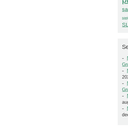
sa
spej
S
Se
Gr
20
Gr
au
de