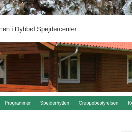
nen i Dybbøl Spejdercenter
Programmer
Spejderhytten
Gruppebestyrelsen
K