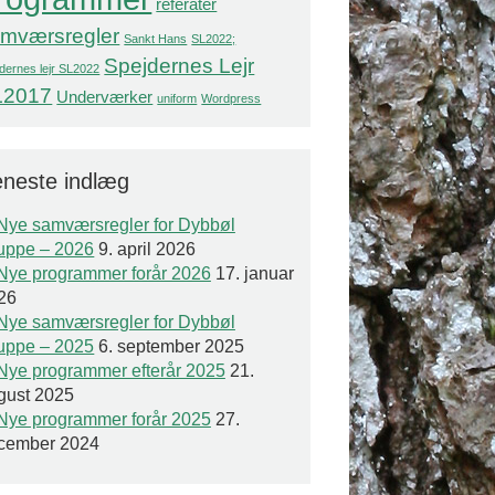
referater
mværsregler
Sankt Hans
SL2022;
Spejdernes Lejr
dernes lejr SL2022
L2017
Underværker
uniform
Wordpress
neste indlæg
Nye samværsregler for Dybbøl
uppe – 2026
9. april 2026
Nye programmer forår 2026
17. januar
26
Nye samværsregler for Dybbøl
uppe – 2025
6. september 2025
Nye programmer efterår 2025
21.
gust 2025
Nye programmer forår 2025
27.
cember 2024