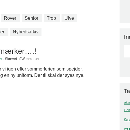
Rover
Senior
Trop
Ulve
er
Nyhedsarkiv
In
 mærker….!
iv
· Skrevet af Webmaster
er vi igen efter sommerferien som spejder.
 en ny uniform. Der til skal der syes nye..
T
Bålh
Gene
Kurs
p